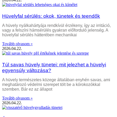
Hüvelyfal sérülés: okok, tünetek és teendők
A hüvely nyálkahártyája rendkívül érzékeny, így az irritáció,
vagy a felszíni hámsérülés gyakran előforduló jelenség. A
hüvelyfal sérülés hátterében mechanikai
Tovább olvasom »
2026.04.22.
Túl savas hüvely tünetei: mit jelezhet a hüvelyi
egyensúly változása?
A hüvely természetes közege általában enyhén savas, ami
meghatározó védelmi szerepet tölt be a kórokozókkal
szemben. Bár ez az állapot
Tovább olvasom »
2026.04.22.