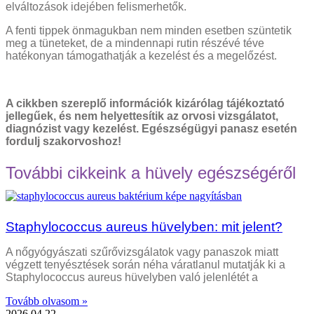
elváltozások idejében felismerhetők.
A fenti tippek önmagukban nem minden esetben szüntetik
meg a tüneteket, de a mindennapi rutin részévé téve
hatékonyan támogathatják a kezelést és a megelőzést.
A cikkben szereplő információk kizárólag tájékoztató
jellegűek, és nem helyettesítik az orvosi vizsgálatot,
diagnózist vagy kezelést. Egészségügyi panasz esetén
fordulj szakorvoshoz!
További cikkeink a hüvely egészségéről
Staphylococcus aureus hüvelyben: mit jelent?
A nőgyógyászati szűrővizsgálatok vagy panaszok miatt
végzett tenyésztések során néha váratlanul mutatják ki a
Staphylococcus aureus hüvelyben való jelenlétét a
Tovább olvasom »
2026.04.22.