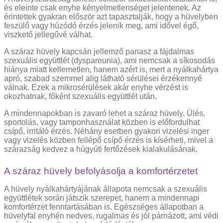
és eleinte csak enyhe kényelmetlenséget jelentenek. Az
érintettek gyakran először azt tapasztalják, hogy a hüvelyben
feszülő vagy húzódó érzés jelenik meg, ami idővel égő,
viszkető jellegűvé válhat.
A száraz hüvely kapcsán jellemző panasz a fájdalmas
szexuális együttlét (dyspareunia), ami nemcsak a síkosodás
hiánya miatt kellemetlen, hanem azért is, mert a nyálkahártya
apró, szabad szemmel alig látható sérülései érzékennyé
válnak. Ezek a mikrosérülések akár enyhe vérzést is
okozhatnak, főként szexuális együttlét után.
A mindennapokban is zavaró lehet a száraz hüvely. Ülés,
sportolás, vagy tamponhasználat közben is előfordulhat
csípő, irritáló érzés. Néhány esetben gyakori vizelési inger
vagy vizelés közben fellépő csípő érzés is kísérheti, mivel a
szárazság kedvez a húgyúti fertőzések kialakulásának.
A száraz hüvely befolyásolja a komfortérzetet
A hüvely nyálkahártyájának állapota nemcsak a szexuális
együttlétek során játszik szerepet, hanem a mindennapi
komfortérzet fenntartásában is. Egészséges állapotban a
hüvelyfal enyhén nedves, rugalmas és jól párnázott, ami védi