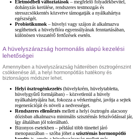
Életmódbeli változtatások
– megfelelő folyadékbevitel,
dohányzás kerülése, rendszeres testmozgás és
stresszcsökkentés közvetve támogatják a nyálkahártya
egészségét.
Probiotikumok
– hüvelyi vagy szájon át alkalmazva
segíthetnek a hüvelyflóra egyensúlyának fenntartásában,
különösen visszatérő fertőzések esetén.
A hüvelyszárazság hormonális alapú kezelési
lehetőségei
Amennyiben a hüvelyszárazság hátterében ösztrogénszint
csökkenése áll, a helyi hormonpótlás hatékony és
biztonságos módszer lehet.
Helyi ösztrogénkezelés
(hüvelykrém, hüvelytabletta,
hüvelygyűrű formájában) – közvetlenül a hüvely
nyálkahártyájára hat, fokozza a vérkeringést, javítja a sejtek
regenerációját és növeli a nedvességet.
Rendszeres ellenőrzés
mellett a helyi ösztrogén alacsony
dózisban alkalmazva minimális szisztémás felszívódással jár,
így általában jól tolerálható.
Bizonyos esetekben – például több tünettel járó
menopauzában – szóba jöhet a
szisztémás hormonpótló
kezelés
is, amely a hüvelyszárazság mellett más