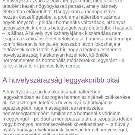
A hüvelyszárazság az egyik leggyakoribb, mégis sokszor
tabuként kezelt nőgyógyászati panasz, amely bármely
életkorban előfordulhat. Bár gyakran a menopauzával
hozzák összefüggésbe, a probléma hátterében számos
egyéb tényező – például hormonális változások, bizonyos
gyógyszerek, krónikus betegségek vagy életmódbeli hatások
– is állhat. A hüvely nyálkahártyájának kiszáradása nem
csupán a szexuális életet befolyásolja, hanem a mindennapi
komfortérzetet is rontja, és hosszabb távon fokozhatja a
fertőzések kockázatát. A jó hír, hogy a legtöbb esetben a
hüvelyszárazság hatékonyan kezelhető, különféle
hormonmentes és hormonális módszerekkel egyaránt – a
kulcs a kiváltó ok pontos felismerése.
A hüvelyszárazság leggyakoribb okai
A hüvelyszárazság kialakulásának hátterében
leggyakrabban az ösztrogén hormon szintjének csökkenése
áll. Az ösztrogén felelős a hüvely nyálkahártyájának
egészségéért, rugalmasságáért és természetes
nedvességtartalmáért. Amikor ez a hormonális védelem
meggyengül – például a menopauza után, a szoptatás idején
vagy bizonyos hormonkezelések következtében –, a hüvely
nyálkahártyája elvékonyodik, kevésbé termel nedvességet,