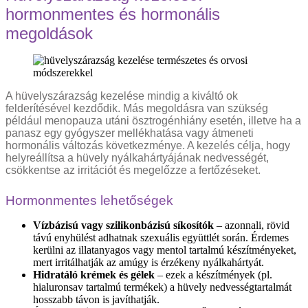
hormonmentes és hormonális
megoldások
A hüvelyszárazság kezelése mindig a kiváltó ok
felderítésével kezdődik. Más megoldásra van szükség
például menopauza utáni ösztrogénhiány esetén, illetve ha a
panasz egy gyógyszer mellékhatása vagy átmeneti
hormonális változás következménye. A kezelés célja, hogy
helyreállítsa a hüvely nyálkahártyájának nedvességét,
csökkentse az irritációt és megelőzze a fertőzéseket.
Hormonmentes lehetőségek
Vízbázisú vagy szilikonbázisú síkosítók
– azonnali, rövid
távú enyhülést adhatnak szexuális együttlét során. Érdemes
kerülni az illatanyagos vagy mentol tartalmú készítményeket,
mert irritálhatják az amúgy is érzékeny nyálkahártyát.
Hidratáló krémek és gélek
– ezek a készítmények (pl.
hialuronsav tartalmú termékek) a hüvely nedvességtartalmát
hosszabb távon is javíthatják.