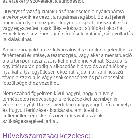
az érzékeny szöveteket a súrlódástól.
Hüvelyszárazság kialakulásának esetén a nyálkahártya
elvékonyodik és veszít a rugalmasságából. Ez azt jelenti,
hogy bármilyen mozgás – legyen az sport, hosszabb séta,
vagy egyszerűen csak ülés – fokozott súrlódást okozhat.
Ennek következtében apró sérülések, irritáció, sőt gyulladás
is kialakulhat.
A mindennapokban ez folyamatos diszkomfortot jelenthet: a
fehérnemű érintése, a testmozgás, vagy akár a menstruáció
alatti tamponhasználat is kellemetlenné válhat. Szexuális
együttlét során pedig a síkosodás hiánya és a sérülékeny
nyálkahártya együttesen okozhat fájdalmat, ami hosszú
távon a szexuális vágy csökkenéséhez és párkapcsolati
feszültségekhez vezethet.
Nem szabad figyelmen kívül hagyni, hogy a hüvely
természetes nedvessége a fertőzésekkel szemben is
védelmet nyújt. Ha ez a védelem meggyengül, nő a hüvelyi
és húgyúti fertőzések kockázata, ami további
kellemetlenségekkel és orvosi beavatkozások
szükségességével járhat.
Hüvelyszárazság kezelése: