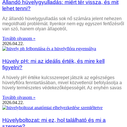
Állandó hüvelygyulladás: miért tér vissza, és mit
lehet tenni?
Az állandó hüvelygyulladás sok nő számára jelent nehezen
megoldható problémát. Ilyenkor nem egy egyszeri fertőzésről
van szó, hanem olyan állapotról,
Tovább olvasom »
2026.04.22.
Hüvely pH: mi az ideális érték, és mire kell
figyelni?
A hüvely pH értéke kulcsszerepet játszik az egészséges
hüvelyflóra fenntartásában, mivel közvetlenül befolyásolja a
hüvely természetes védekezőképességét. Az enyhén savas
Tovább olvasom »
2026.04.22.
Hüvelyboltozat: mi ez, hol található és mi a
szerepe?