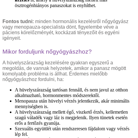
ösztrogénhiányos panaszokat is enyhíthet.
Fontos tudni:
minden hormonális kezelésről nőgyógyász
vagy menopauza-specialista dönt, figyelembe véve a
páciens kórelőzményét, kockázati tényezőit és egyéni
igényeit.
Mikor forduljunk nőgyógyászhoz?
A hüvelyszárazság kezelésére gyakran egyszerű a
megoldás, de vannak helyzetek, amikor a panasz mögött
komolyabb probléma is állhat. Érdemes mielőbb
nőgyógyászhoz fordulni, ha:
A hüvelyszárazság tartósan fennáll, és nem javul az otthon
alkalmazható, hormonmentes módszerektől.
Menopauza után hüvelyi vérzés jelentkezik, akár minimális
mennyiségben is.
A hüvelyszárazság mellett égő, viszkető érzés, kellemetlen
szagú váladék vagy láz is megjelenik. Ilyen tünetek esetén
erős a fertőzés gyanúja.
Szexuális együttlét után rendszeresen fájdalom vagy vérzés
lép fel.