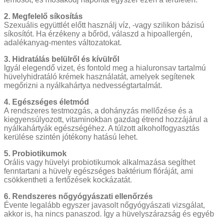
2. Megfelelő síkosítás
Szexuális együttlét előtt használj víz, -vagy szilikon bázisú
síkosítót. Ha érzékeny a bőröd, válaszd a hipoallergén,
adalékanyag-mentes változatokat.
3. Hidratálás belülről és kívülről
Igyál elegendő vizet, és fontold meg a hialuronsav tartalmú
hüvelyhidratáló krémek használatát, amelyek segítenek
megőrizni a nyálkahártya nedvességtartalmát.
4. Egészséges életmód
A rendszeres testmozgás, a dohányzás mellőzése és a
kiegyensúlyozott, vitaminokban gazdag étrend hozzájárul a
nyálkahártyák egészségéhez. A túlzott alkoholfogyasztás
kerülése szintén jótékony hatású lehet.
5. Probiotikumok
Orális vagy hüvelyi probiotikumok alkalmazása segíthet
fenntartani a hüvely egészséges baktérium flóráját, ami
csökkentheti a fertőzések kockázatát.
6. Rendszeres nőgyógyászati ellenőrzés
Évente legalább egyszer javasolt nőgyógyászati vizsgálat,
akkor is, ha nincs panaszod. Így a hüvelyszárazság és egyéb