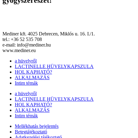
gyógyszerészét!
Mediner kft. 4025 Debrecen, Miklós u. 16. I./1.
tel.: +36 52 535 708
e-mail: info@mediner.hu
www.mediner.eu
a hüvelyről
LACTINELLE HÜVELYKAPSZULA
HOL KAPHATÓ?
ALKALMAZÁS
Intim témák
a hüvelyről
LACTINELLE HÜVELYKAPSZULA
HOL KAPHATÓ?
ALKALMAZÁS
Intim témák
Mellékhatás bejelentés
Betegtájékoztató
Adatkezelési tájékoztató