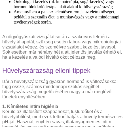
Onkológiai kezelés (pl. kemoterápia, sugárkezelés) vagy
hormon blokkoló terápia alatt alakul ki hüvelyszárazság.
Amennyiben a panasz jelentősen rontja az életminőséget,
például a szexuális élet, a munkavégzés vagy a mindennapi
tevékenységek során.
A nőgyógyászati vizsgálat során a szakorvos felméri a
hüvely állapotát, szükség esetén labor- vagy mikrobiológiai
vizsgálatot végez, és személyre szabott kezelést javasol.
Sok esetben már néhány hét alatt jelentős javulás érhető el,
ha a kezelés a valódi kiváltó okot célozza meg.
Hüvelyszárazság elleni tippek
Bár a hüvelyszárazság gyakran hormonális változásokkal
függ össze, számos mindennapi szokás segíthet
hüvelyszárazság megelőzésében vagy a már meglévő
tünetek enyhítésében.
1. Kíméletes intim higiénia
Kerüld az illatosított szappanokat, tusfürdőket és a
hüvelyöblítést, mert ezek felboríthatják a hüvely természetes
pH-ját. Használj enyhén savas, illatanyagmentes intim
lemosót, és mosakodj naponta egyszer ezen a területen.