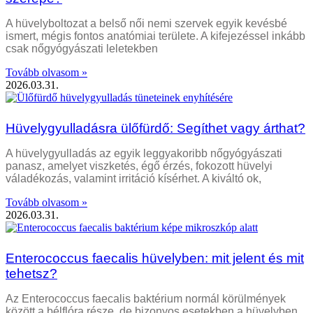
A hüvelyboltozat a belső női nemi szervek egyik kevésbé
ismert, mégis fontos anatómiai területe. A kifejezéssel inkább
csak nőgyógyászati leletekben
Tovább olvasom »
2026.03.31.
Hüvelygyulladásra ülőfürdő: Segíthet vagy árthat?
A hüvelygyulladás az egyik leggyakoribb nőgyógyászati
panasz, amelyet viszketés, égő érzés, fokozott hüvelyi
váladékozás, valamint irritáció kísérhet. A kiváltó ok,
Tovább olvasom »
2026.03.31.
Enterococcus faecalis hüvelyben: mit jelent és mit
tehetsz?
Az Enterococcus faecalis baktérium normál körülmények
között a bélflóra része, de bizonyos esetekben a hüvelyben