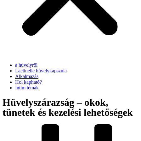
a hüvelyről
Lactinelle hüvelykapszula
Alkalmazás
Hol kapható?
Intim témák
Hüvelyszárazság – okok,
tünetek és kezelési lehetőségek