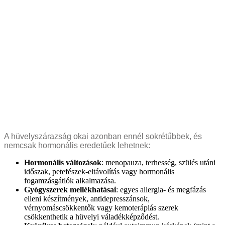
A hüvelyszárazság okai azonban ennél sokrétűbbek, és
nemcsak hormonális eredetűek lehetnek:
Hormonális változások
: menopauza, terhesség, szülés utáni
időszak, petefészek-eltávolítás vagy hormonális
fogamzásgátlók alkalmazása.
Gyógyszerek mellékhatásai
: egyes allergia- és megfázás
elleni készítmények, antidepresszánsok,
vérnyomáscsökkentők vagy kemoterápiás szerek
csökkenthetik a hüvelyi váladékképződést.