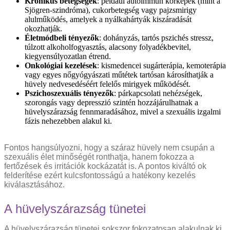
Krónikus betegségek
: például autoimmun kórképek (mint a
Sjögren-szindróma), cukorbetegség vagy pajzsmirigy
alulműködés, amelyek a nyálkahártyák kiszáradását
okozhatják.
Életmódbeli tényezők
: dohányzás, tartós pszichés stressz,
túlzott alkoholfogyasztás, alacsony folyadékbevitel,
kiegyensúlyozatlan étrend.
Onkológiai kezelések
: kismedencei sugárterápia, kemoterápia
vagy egyes nőgyógyászati műtétek tartósan károsíthatják a
hüvely nedvesedéséért felelős mirigyek működését.
Pszichoszexuális tényezők
: párkapcsolati nehézségek,
szorongás vagy depresszió szintén hozzájárulhatnak a
hüvelyszárazság fennmaradásához, mivel a szexuális izgalmi
fázis nehezebben alakul ki.
Fontos hangsúlyozni, hogy a száraz hüvely nem csupán a
szexuális élet minőségét ronthatja, hanem fokozza a
fertőzések és irritációk kockázatát is. A pontos kiváltó ok
felderítése ezért kulcsfontosságú a hatékony kezelés
kiválasztásához.
A hüvelyszárazság tünetei
A hüvelyszárazság tünetei sokszor fokozatosan alakulnak ki,