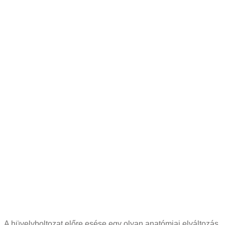
A hüvelyboltozat előre esése egy olyan anatómiai elváltozás,