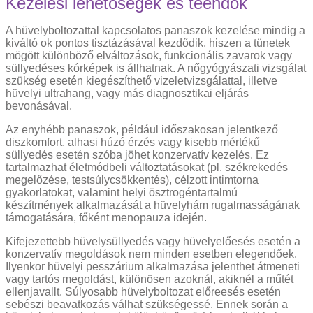
Kezelési lehetőségek és teendők
A hüvelyboltozattal kapcsolatos panaszok kezelése mindig a
kiváltó ok pontos tisztázásával kezdődik, hiszen a tünetek
mögött különböző elváltozások, funkcionális zavarok vagy
süllyedéses kórképek is állhatnak. A nőgyógyászati vizsgálat
szükség esetén kiegészíthető vizeletvizsgálattal, illetve
hüvelyi ultrahang, vagy más diagnosztikai eljárás
bevonásával.
Az enyhébb panaszok, például időszakosan jelentkező
diszkomfort, alhasi húzó érzés vagy kisebb mértékű
süllyedés esetén szóba jöhet konzervatív kezelés. Ez
tartalmazhat életmódbeli változtatásokat (pl. székrekedés
megelőzése, testsúlycsökkentés), célzott intimtorna
gyakorlatokat, valamint helyi ösztrogéntartalmú
készítmények alkalmazását a hüvelyhám rugalmasságának
támogatására, főként menopauza idején.
Kifejezettebb hüvelysüllyedés vagy hüvelyelőesés esetén a
konzervatív megoldások nem minden esetben elegendőek.
Ilyenkor hüvelyi pesszárium alkalmazása jelenthet átmeneti
vagy tartós megoldást, különösen azoknál, akiknél a műtét
ellenjavallt. Súlyosabb hüvelyboltozat előreesés esetén
sebészi beavatkozás válhat szükségessé. Ennek során a