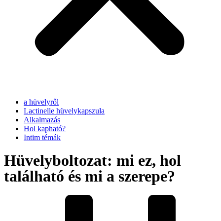
a hüvelyről
Lactinelle hüvelykapszula
Alkalmazás
Hol kapható?
Intim témák
Hüvelyboltozat: mi ez, hol
található és mi a szerepe?