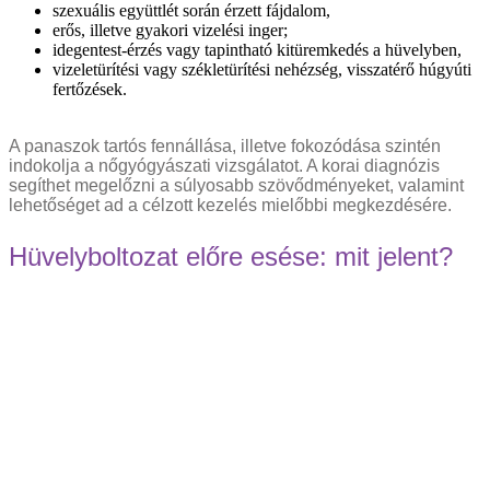
szexuális együttlét során érzett fájdalom,
erős, illetve gyakori vizelési inger;
idegentest-érzés vagy tapintható kitüremkedés a hüvelyben,
vizeletürítési vagy székletürítési nehézség, visszatérő húgyúti
fertőzések.
A panaszok tartós fennállása, illetve fokozódása szintén
indokolja a nőgyógyászati vizsgálatot. A korai diagnózis
segíthet megelőzni a súlyosabb szövődményeket, valamint
lehetőséget ad a célzott kezelés mielőbbi megkezdésére.
Hüvelyboltozat előre esése: mit jelent?