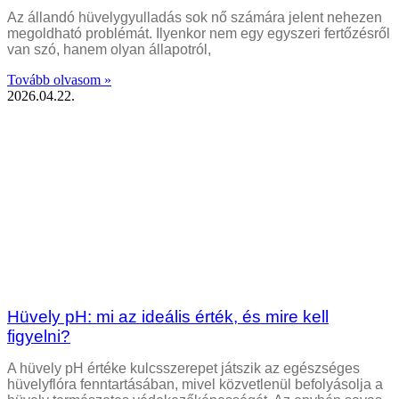
Az állandó hüvelygyulladás sok nő számára jelent nehezen
megoldható problémát. Ilyenkor nem egy egyszeri fertőzésről
van szó, hanem olyan állapotról,
Tovább olvasom »
2026.04.22.
Hüvely pH: mi az ideális érték, és mire kell
figyelni?
A hüvely pH értéke kulcsszerepet játszik az egészséges
hüvelyflóra fenntartásában, mivel közvetlenül befolyásolja a