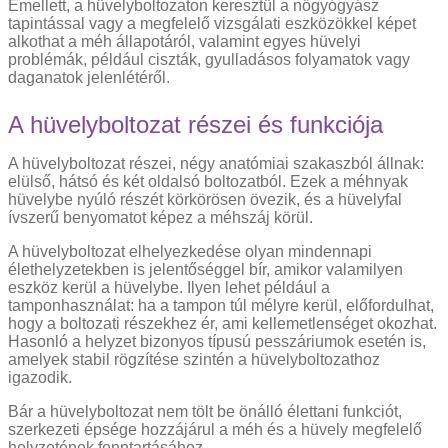
Emellett, a hüvelyboltozaton keresztül a nőgyógyász
tapintással vagy a megfelelő vizsgálati eszközökkel képet
alkothat a méh állapotáról, valamint egyes hüvelyi
problémák, például ciszták, gyulladásos folyamatok vagy
daganatok jelenlétéről.
A hüvelyboltozat részei és funkciója
A hüvelyboltozat részei, négy anatómiai szakaszból állnak:
elülső, hátsó és két oldalsó boltozatból. Ezek a méhnyak
hüvelybe nyúló részét körkörösen övezik, és a hüvelyfal
ívszerű benyomatot képez a méhszáj körül.
A hüvelyboltozat elhelyezkedése olyan mindennapi
élethelyzetekben is jelentőséggel bír, amikor valamilyen
eszköz kerül a hüvelybe. Ilyen lehet például a
tamponhasználat: ha a tampon túl mélyre kerül, előfordulhat,
hogy a boltozati részekhez ér, ami kellemetlenséget okozhat.
Hasonló a helyzet bizonyos típusú pesszáriumok esetén is,
amelyek stabil rögzítése szintén a hüvelyboltozathoz
igazodik.
Bár a hüvelyboltozat nem tölt be önálló élettani funkciót,
szerkezeti épsége hozzájárul a méh és a hüvely megfelelő
helyzetének fenntartásához.