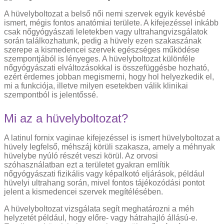
A hüvelyboltozat a belső női nemi szervek egyik kevésbé
ismert, mégis fontos anatómiai területe. A kifejezéssel inkább
csak nőgyógyászati leletekben vagy ultrahangvizsgálatok
során találkozhatunk, pedig a hüvely ezen szakaszának
szerepe a kismedencei szervek egészséges működése
szempontjából is lényeges. A hüvelyboltozat különféle
nőgyógyászati elváltozásokkal is összefüggésbe hozható,
ezért érdemes jobban megismerni, hogy hol helyezkedik el,
mi a funkciója, illetve milyen esetekben válik klinikai
szempontból is jelentőssé.
Mi az a hüvelyboltozat?
A latinul fornix vaginae kifejezéssel is ismert hüvelyboltozat a
hüvely legfelső, méhszáj körüli szakasza, amely a méhnyak
hüvelybe nyúló részét veszi körül. Az orvosi
szóhasználatban ezt a területet gyakran említik
nőgyógyászati fizikális vagy képalkotó eljárások, például
hüvelyi ultrahang során, mivel fontos tájékozódási pontot
jelent a kismedencei szervek megítélésében.
A hüvelyboltozat vizsgálata segít meghatározni a méh
helyzetét például, hogy előre- vagy hátrahajló állású-e.