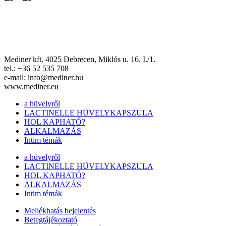
Mediner kft. 4025 Debrecen, Miklós u. 16. I./1.
tel.: +36 52 535 708
e-mail: info@mediner.hu
www.mediner.eu
a hüvelyről
LACTINELLE HÜVELYKAPSZULA
HOL KAPHATÓ?
ALKALMAZÁS
Intim témák
a hüvelyről
LACTINELLE HÜVELYKAPSZULA
HOL KAPHATÓ?
ALKALMAZÁS
Intim témák
Mellékhatás bejelentés
Betegtájékoztató