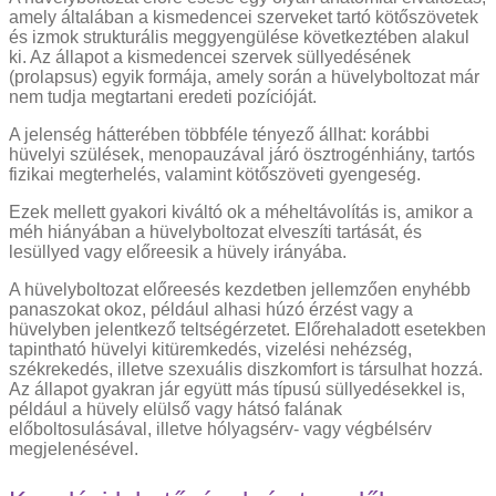
amely általában a kismedencei szerveket tartó kötőszövetek
és izmok strukturális meggyengülése következtében alakul
ki. Az állapot a kismedencei szervek süllyedésének
(prolapsus) egyik formája, amely során a hüvelyboltozat már
nem tudja megtartani eredeti pozícióját.
A jelenség hátterében többféle tényező állhat: korábbi
hüvelyi szülések, menopauzával járó ösztrogénhiány, tartós
fizikai megterhelés, valamint kötőszöveti gyengeség.
Ezek mellett gyakori kiváltó ok a méheltávolítás is, amikor a
méh hiányában a hüvelyboltozat elveszíti tartását, és
lesüllyed vagy előreesik a hüvely irányába.
A hüvelyboltozat előreesés kezdetben jellemzően enyhébb
panaszokat okoz, például alhasi húzó érzést vagy a
hüvelyben jelentkező teltségérzetet. Előrehaladott esetekben
tapintható hüvelyi kitüremkedés, vizelési nehézség,
székrekedés, illetve szexuális diszkomfort is társulhat hozzá.
Az állapot gyakran jár együtt más típusú süllyedésekkel is,
például a hüvely elülső vagy hátsó falának
előboltosulásával, illetve hólyagsérv- vagy végbélsérv
megjelenésével.