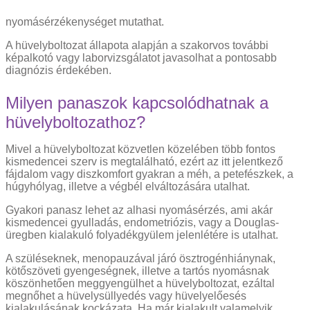
nyomásérzékenységet mutathat.
A hüvelyboltozat állapota alapján a szakorvos további
képalkotó vagy laborvizsgálatot javasolhat a pontosabb
diagnózis érdekében.
Milyen panaszok kapcsolódhatnak a
hüvelyboltozathoz?
Mivel a hüvelyboltozat közvetlen közelében több fontos
kismedencei szerv is megtalálható, ezért az itt jelentkező
fájdalom vagy diszkomfort gyakran a méh, a petefészkek, a
húgyhólyag, illetve a végbél elváltozására utalhat.
Gyakori panasz lehet az alhasi nyomásérzés, ami akár
kismedencei gyulladás, endometriózis, vagy a Douglas-
üregben kialakuló folyadékgyülem jelenlétére is utalhat.
A szüléseknek, menopauzával járó ösztrogénhiánynak,
kötőszöveti gyengeségnek, illetve a tartós nyomásnak
köszönhetően meggyengülhet a hüvelyboltozat, ezáltal
megnőhet a hüvelysüllyedés vagy hüvelyelőesés
kialakulásának kockázata. Ha már kialakult valamelyik