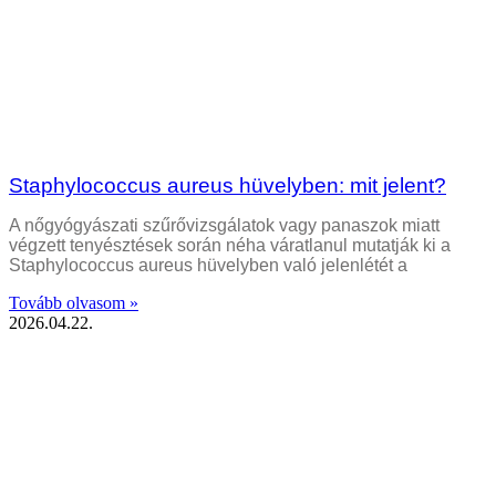
Staphylococcus aureus hüvelyben: mit jelent?
A nőgyógyászati szűrővizsgálatok vagy panaszok miatt
végzett tenyésztések során néha váratlanul mutatják ki a
Staphylococcus aureus hüvelyben való jelenlétét a
Tovább olvasom »
2026.04.22.