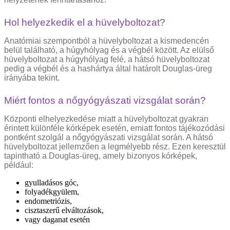
Hol helyezkedik el a hüvelyboltozat?
Anatómiai szempontból a hüvelyboltozat a kismedencén
belül található, a húgyhólyag és a végbél között. Az elülső
hüvelyboltozat a húgyhólyag felé, a hátsó hüvelyboltozat
pedig a végbél és a hashártya által határolt Douglas-üreg
irányába tekint.
Miért fontos a nőgyógyászati vizsgálat során?
Központi elhelyezkedése miatt a hüvelyboltozat gyakran
érintett különféle kórképek esetén, emiatt fontos tájékozódási
pontként szolgál a nőgyógyászati vizsgálat során. A hátsó
hüvelyboltozat jellemzően a legmélyebb rész. Ezen keresztül
tapintható a Douglas-üreg, amely bizonyos kórképek,
például:
gyulladásos góc,
folyadékgyülem,
endometriózis,
cisztaszerű elváltozások,
vagy daganat esetén