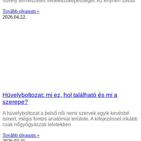
hüvely természetes védekezőképességét. Az enyhén savas
Tovább olvasom »
2026.04.22.
Hüvelyboltozat: mi ez, hol található és mi a
szerepe?
A hüvelyboltozat a belső női nemi szervek egyik kevésbé
ismert, mégis fontos anatómiai területe. A kifejezéssel inkább
csak nőgyógyászati leletekben
Tovább olvasom »
2026.03.31.