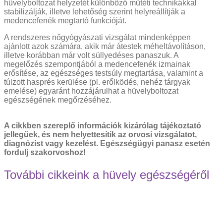
hüvelyboltozat helyzetét különböző műtéti technikákkal
stabilizálják, illetve lehetőség szerint helyreállítják a
medencefenék megtartó funkcióját.
A rendszeres nőgyógyászati vizsgálat mindenképpen
ajánlott azok számára, akik már átestek méheltávolításon,
illetve korábban már volt süllyedéses panaszuk. A
megelőzés szempontjából a medencefenék izmainak
erősítése, az egészséges testsúly megtartása, valamint a
túlzott hasprés kerülése (pl. erőlködés, nehéz tárgyak
emelése) egyaránt hozzájárulhat a hüvelyboltozat
egészségének megőrzéséhez.
A cikkben szereplő információk kizárólag tájékoztató
jellegűek, és nem helyettesítik az orvosi vizsgálatot,
diagnózist vagy kezelést. Egészségügyi panasz esetén
fordulj szakorvoshoz!
További cikkeink a hüvely egészségéről