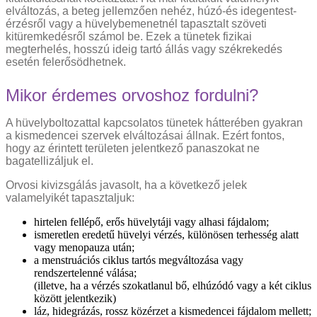
elváltozás, a beteg jellemzően nehéz, húzó-és idegentest-
érzésről vagy a hüvelybemenetnél tapasztalt szöveti
kitüremkedésről számol be. Ezek a tünetek fizikai
megterhelés, hosszú ideig tartó állás vagy székrekedés
esetén felerősödhetnek.
Mikor érdemes orvoshoz fordulni?
A hüvelyboltozattal kapcsolatos tünetek hátterében gyakran
a kismedencei szervek elváltozásai állnak. Ezért fontos,
hogy az érintett területen jelentkező panaszokat ne
bagatellizáljuk el.
Orvosi kivizsgálás javasolt, ha a következő jelek
valamelyikét tapasztaljuk:
hirtelen fellépő, erős hüvelytáji vagy alhasi fájdalom;
ismeretlen eredetű hüvelyi vérzés, különösen terhesség alatt
vagy menopauza után;
a menstruációs ciklus tartós megváltozása vagy
rendszertelenné válása;
(illetve, ha a vérzés szokatlanul bő, elhúzódó vagy a két ciklus
között jelentkezik)
láz, hidegrázás, rossz közérzet a kismedencei fájdalom mellett;