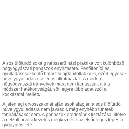
A sós ülőfürdő sokáig népszerű házi praktika volt különböző
nőgyógyászati panaszok enyhítésére. Fertőtlenítő és
gyulladáscsökkentő hatást tulajdonítottak neki, ezért egyesek
hüvelygyulladás esetén is alkalmazták. A modern
nőgyógyászati irányelvek mára nem támasztják alá a
módszer hatékonyságát, sőt, egyre több adat szól a
kockázatai mellett.
A jelenlegi orvosszakmai ajánlások alapján a sós ülőfürdő
hüvelygyulladásra nem javasolt, még enyhébb tünetek
fennállásakor sem. A panaszok eredetének tisztázása, illetve
a célzott orvosi kezelés megkezdése az elsődleges lépés a
gyógyulás felé.