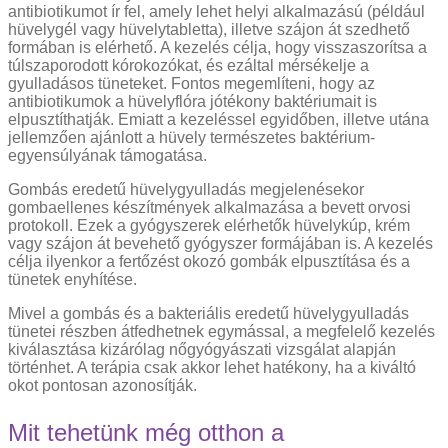
antibiotikumot ír fel, amely lehet helyi alkalmazású (például
hüvelygél vagy hüvelytabletta), illetve szájon át szedhető
formában is elérhető. A kezelés célja, hogy visszaszorítsa a
túlszaporodott kórokozókat, és ezáltal mérsékelje a
gyulladásos tüneteket. Fontos megemlíteni, hogy az
antibiotikumok a hüvelyflóra jótékony baktériumait is
elpusztíthatják. Emiatt a kezeléssel egyidőben, illetve utána
jellemzően ajánlott a hüvely természetes baktérium-
egyensúlyának támogatása.
Gombás eredetű hüvelygyulladás megjelenésekor
gombaellenes készítmények alkalmazása a bevett orvosi
protokoll. Ezek a gyógyszerek elérhetők hüvelykúp, krém
vagy szájon át bevehető gyógyszer formájában is. A kezelés
célja ilyenkor a fertőzést okozó gombák elpusztítása és a
tünetek enyhítése.
Mivel a gombás és a bakteriális eredetű hüvelygyulladás
tünetei részben átfedhetnek egymással, a megfelelő kezelés
kiválasztása kizárólag nőgyógyászati vizsgálat alapján
történhet. A terápia csak akkor lehet hatékony, ha a kiváltó
okot pontosan azonosítják.
Mit tehetünk még otthon a