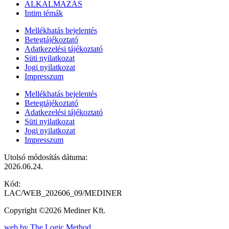
ALKALMAZÁS
Intim témák
Mellékhatás bejelentés
Betegtájékoztató
Adatkezelési tájékoztató
Süti nyilatkozat
Jogi nyilatkozat
Impresszum
Mellékhatás bejelentés
Betegtájékoztató
Adatkezelési tájékoztató
Süti nyilatkozat
Jogi nyilatkozat
Impresszum
Utolsó módosítás dátuma:
2026.06.24.
Kód:
LAC/WEB_202606_09/MEDINER
Copyright ©2026 Mediner Kft.
web by The Logic Method