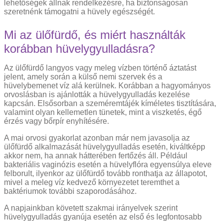
lehetőségek állnak rendelkezésre, ha biztonságosan
szeretnénk támogatni a hüvely egészségét.
Mi az ülőfürdő, és miért használták
korábban hüvelygyulladásra?
Az ülőfürdő langyos vagy meleg vízben történő áztatást
jelent, amely során a külső nemi szervek és a
hüvelybemenet víz alá kerülnek. Korábban a hagyományos
orvoslásban is ajánlották a hüvelygyulladás kezelése
kapcsán. Elsősorban a szeméremtájék kíméletes tisztítására,
valamint olyan kellemetlen tünetek, mint a viszketés, égő
érzés vagy bőrpír enyhítésére.
A mai orvosi gyakorlat azonban már nem javasolja az
ülőfürdő alkalmazását hüvelygyulladás esetén, kiváltképp
akkor nem, ha annak hátterében fertőzés áll. Például
bakteriális vaginózis esetén a hüvelyflóra egyensúlya eleve
felborult, ilyenkor az ülőfürdő tovább ronthatja az állapotot,
mivel a meleg víz kedvező környezetet teremthet a
baktériumok további szaporodásához.
A napjainkban követett szakmai irányelvek szerint
hüvelygyulladás gyanúja esetén az első és legfontosabb