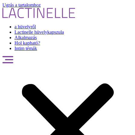
Ugrás a tartalomhoz
a hüvelyről
Lactinelle hüvelykapszula
Alkalmazás
Hol kapható?
Intim témák