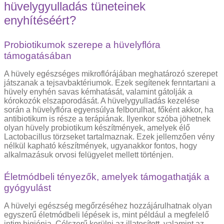
hüvelygyulladás tüneteinek
enyhítéséért?
Probiotikumok szerepe a hüvelyflóra
támogatásában
A hüvely egészséges mikroflórájában meghatározó szerepet
játszanak a tejsavbaktériumok. Ezek segítenek fenntartani a
hüvely enyhén savas kémhatását, valamint gátolják a
kórokozók elszaporodását. A hüvelygyulladás kezelése
során a hüvelyflóra egyensúlya felborulhat, főként akkor, ha
antibiotikum is része a terápiának. Ilyenkor szóba jöhetnek
olyan hüvely probiotikum készítmények, amelyek élő
Lactobacillus törzseket tartalmaznak. Ezek jellemzően vény
nélkül kapható készítmények, ugyanakkor fontos, hogy
alkalmazásuk orvosi felügyelet mellett történjen.
Életmódbeli tényezők, amelyek támogathatják a
gyógyulást
A hüvelyi egészség megőrzéséhez hozzájárulhatnak olyan
egyszerű életmódbeli lépések is, mint például a megfelelő
intim higiénia. Célszerű kerülni az illatosított, valamint az