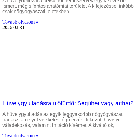
A hüvelyboltozat a belső női nemi szervek egyik kevésbé
ismert, mégis fontos anatómiai területe. A kifejezéssel inkább
csak nőgyógyászati leletekben
Tovább olvasom »
2026.03.31.
Hüvelygyulladásra ülőfürdő: Segíthet vagy árthat?
A hüvelygyulladás az egyik leggyakoribb nőgyógyászati
panasz, amelyet viszketés, égő érzés, fokozott hüvelyi
váladékozás, valamint irritáció kísérhet. A kiváltó ok,
Tovább olvasom »