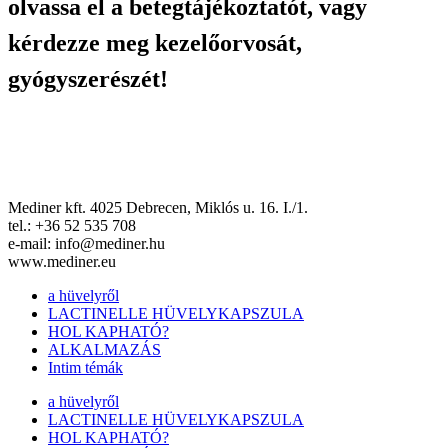
olvassa el a betegtájékoztatót, vagy
kérdezze meg kezelőorvosát,
gyógyszerészét!
Mediner kft. 4025 Debrecen, Miklós u. 16. I./1.
tel.: +36 52 535 708
e-mail: info@mediner.hu
www.mediner.eu
a hüvelyről
LACTINELLE HÜVELYKAPSZULA
HOL KAPHATÓ?
ALKALMAZÁS
Intim témák
a hüvelyről
LACTINELLE HÜVELYKAPSZULA
HOL KAPHATÓ?