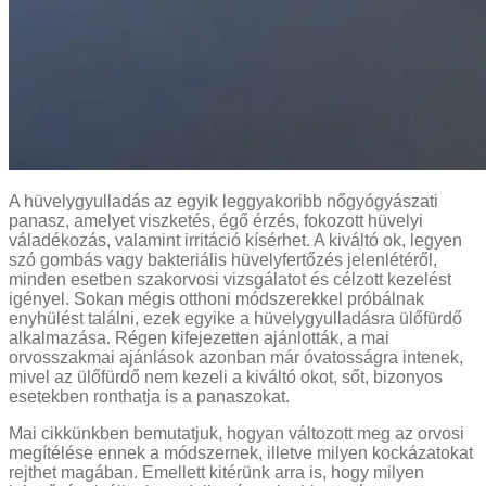
A hüvelygyulladás az egyik leggyakoribb nőgyógyászati
panasz, amelyet viszketés, égő érzés, fokozott hüvelyi
váladékozás, valamint irritáció kísérhet. A kiváltó ok, legyen
szó gombás vagy bakteriális hüvelyfertőzés jelenlétéről,
minden esetben szakorvosi vizsgálatot és célzott kezelést
igényel. Sokan mégis otthoni módszerekkel próbálnak
enyhülést találni, ezek egyike a hüvelygyulladásra ülőfürdő
alkalmazása. Régen kifejezetten ajánlották, a mai
orvosszakmai ajánlások azonban már óvatosságra intenek,
mivel az ülőfürdő nem kezeli a kiváltó okot, sőt, bizonyos
esetekben ronthatja is a panaszokat.
Mai cikkünkben bemutatjuk, hogyan változott meg az orvosi
megítélése ennek a módszernek, illetve milyen kockázatokat
rejthet magában. Emellett kitérünk arra is, hogy milyen