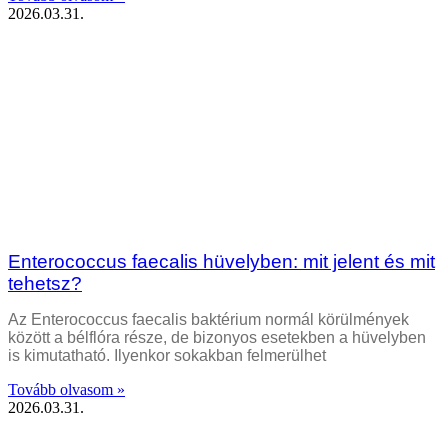
2026.03.31.
Enterococcus faecalis hüvelyben: mit jelent és mit
tehetsz?
Az Enterococcus faecalis baktérium normál körülmények
között a bélflóra része, de bizonyos esetekben a hüvelyben
is kimutatható. Ilyenkor sokakban felmerülhet
Tovább olvasom »
2026.03.31.