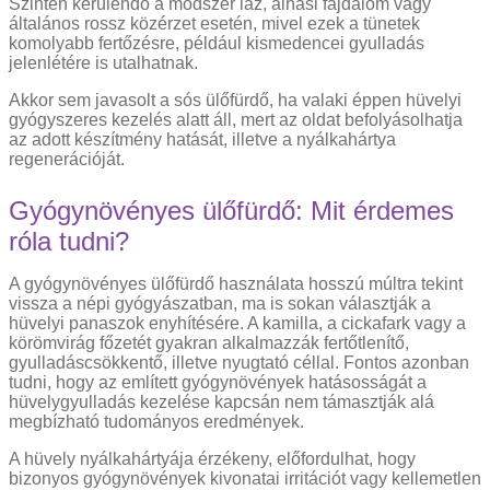
Szintén kerülendő a módszer láz, alhasi fájdalom vagy
általános rossz közérzet esetén, mivel ezek a tünetek
komolyabb fertőzésre, például kismedencei gyulladás
jelenlétére is utalhatnak.
Akkor sem javasolt a sós ülőfürdő, ha valaki éppen hüvelyi
gyógyszeres kezelés alatt áll, mert az oldat befolyásolhatja
az adott készítmény hatását, illetve a nyálkahártya
regenerációját.
Gyógynövényes ülőfürdő: Mit érdemes
róla tudni?
A gyógynövényes ülőfürdő használata hosszú múltra tekint
vissza a népi gyógyászatban, ma is sokan választják a
hüvelyi panaszok enyhítésére. A kamilla, a cickafark vagy a
körömvirág főzetét gyakran alkalmazzák fertőtlenítő,
gyulladáscsökkentő, illetve nyugtató céllal. Fontos azonban
tudni, hogy az említett gyógynövények hatásosságát a
hüvelygyulladás kezelése kapcsán nem támasztják alá
megbízható tudományos eredmények.
A hüvely nyálkahártyája érzékeny, előfordulhat, hogy
bizonyos gyógynövények kivonatai irritációt vagy kellemetlen