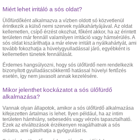
Miért lehet irritáló a sós oldat?
Ülőfürdőként alkalmazva a vízben oldott só közvetlenül
érintkezik a külső nemi szervek nyálkahártyájával. Az oldat
kellemetlen, csípő érzést okozhat, főként akkor, ha az érintett
területen már fennáll valamilyen irritáció vagy hámsérülés. A
sós oldat kiszáríthatja a már eleve irritált a nyálkahártyát, ami
tovább fokozhatja a hüvelygyulladással járó, egyébként is
kellemetlen tünetek fennállását.
Érdemes hangsúlyozni, hogy sós ülőfürdő nem rendelkezik
bizonyított gyulladáscsökkentő hatással hüvelyi fertőzés
esetén, így nem javasolt annak kezelésére.
Mikor jelenthet kockázatot a sós ülőfürdő
alkalmazása?
Vannak olyan állapotok, amikor a sós ülőfürdő alkalmazása
kifejezetten ártalmas is lehet. Ilyen például, ha az intim
területen hámhiány, sebesedés vagy vérzés tapasztalható.
Ezek az elváltozások érzékenyen reagálhatnak a sós
oldatra, ami gátolhatja a gyógyulást is.