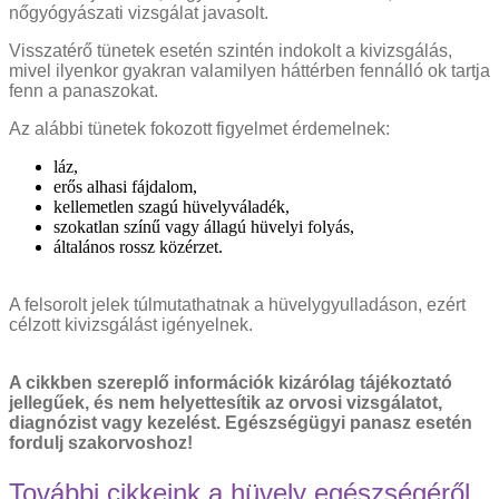
nőgyógyászati vizsgálat javasolt.
Visszatérő tünetek esetén szintén indokolt a kivizsgálás,
mivel ilyenkor gyakran valamilyen háttérben fennálló ok tartja
fenn a panaszokat.
Az alábbi tünetek fokozott figyelmet érdemelnek:
láz,
erős alhasi fájdalom,
kellemetlen szagú hüvelyváladék,
szokatlan színű vagy állagú hüvelyi folyás,
általános rossz közérzet.
A felsorolt jelek túlmutathatnak a hüvelygyulladáson, ezért
célzott kivizsgálást igényelnek.
A cikkben szereplő információk kizárólag tájékoztató
jellegűek, és nem helyettesítik az orvosi vizsgálatot,
diagnózist vagy kezelést. Egészségügyi panasz esetén
fordulj szakorvoshoz!
További cikkeink a hüvely egészségéről