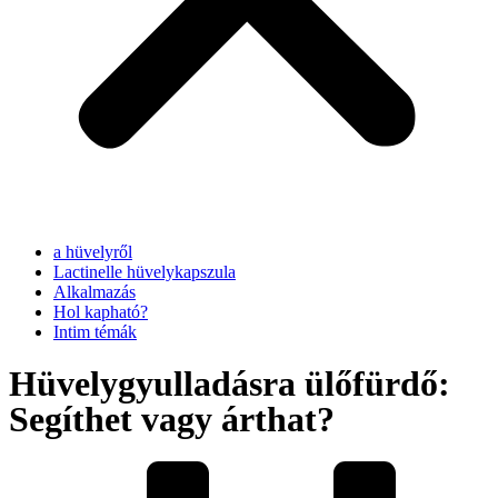
a hüvelyről
Lactinelle hüvelykapszula
Alkalmazás
Hol kapható?
Intim témák
Hüvelygyulladásra ülőfürdő:
Segíthet vagy árthat?