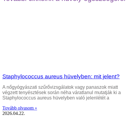
Staphylococcus aureus hüvelyben: mit jelent?
A nőgyógyászati szűrővizsgálatok vagy panaszok miatt
végzett tenyésztések során néha váratlanul mutatják ki a
Staphylococcus aureus hüvelyben való jelenlétét a
Tovább olvasom »
2026.04.22.