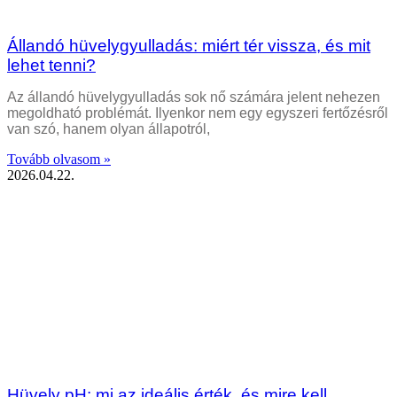
Állandó hüvelygyulladás: miért tér vissza, és mit
lehet tenni?
Az állandó hüvelygyulladás sok nő számára jelent nehezen
megoldható problémát. Ilyenkor nem egy egyszeri fertőzésről
van szó, hanem olyan állapotról,
Tovább olvasom »
2026.04.22.
Hüvely pH: mi az ideális érték, és mire kell