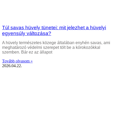
Túl savas hüvely tünetei: mit jelezhet a hüvelyi
egyensúly változása?
A hüvely természetes közege általában enyhén savas, ami
meghatározó védelmi szerepet tölt be a kórokozókkal
szemben. Bár ez az állapot
Tovább olvasom »
2026.04.22.