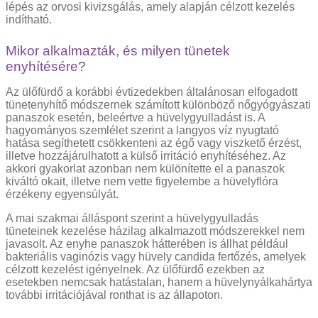
lépés az orvosi kivizsgálás, amely alapján célzott kezelés
indítható.
Mikor alkalmazták, és milyen tünetek
enyhítésére?
Az ülőfürdő a korábbi évtizedekben általánosan elfogadott
tünetenyhítő módszernek számított különböző nőgyógyászati
panaszok esetén, beleértve a hüvelygyulladást is. A
hagyományos szemlélet szerint a langyos víz nyugtató
hatása segíthetett csökkenteni az égő vagy viszkető érzést,
illetve hozzájárulhatott a külső irritáció enyhítéséhez. Az
akkori gyakorlat azonban nem különítette el a panaszok
kiváltó okait, illetve nem vette figyelembe a hüvelyflóra
érzékeny egyensúlyát.
A mai szakmai álláspont szerint a hüvelygyulladás
tüneteinek kezelése házilag alkalmazott módszerekkel nem
javasolt. Az enyhe panaszok hátterében is állhat például
bakteriális vaginózis vagy hüvely candida fertőzés, amelyek
célzott kezelést igényelnek. Az ülőfürdő ezekben az
esetekben nemcsak hatástalan, hanem a hüvelynyálkahártya
további irritációjával ronthat is az állapoton.