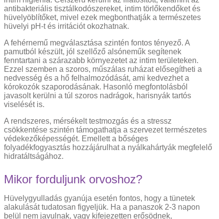
antibakteriális tisztálkodószereket, intim törlőkendőket és
hüvelyöblítőket, mivel ezek megbonthatják a természetes
hüvelyi pH-t és irritációt okozhatnak.
A fehérnemű megválasztása szintén fontos tényező. A
pamutból készült, jól szellőző alsóneműk segítenek
fenntartani a szárazabb környezetet az intim területeken.
Ezzel szemben a szoros, műszálas ruházat elősegítheti a
nedvesség és a hő felhalmozódását, ami kedvezhet a
kórokozók szaporodásának. Hasonló megfontolásból
javasolt kerülni a túl szoros nadrágok, harisnyák tartós
viselését is.
A rendszeres, mérsékelt testmozgás és a stressz
csökkentése szintén támogathatja a szervezet természetes
védekezőképességét. Emellett a bőséges
folyadékfogyasztás hozzájárulhat a nyálkahártyák megfelelő
hidratáltságához.
Mikor forduljunk orvoshoz?
Hüvelygyulladás gyanúja esetén fontos, hogy a tünetek
alakulását tudatosan figyeljük. Ha a panaszok 2-3 napon
belül nem javulnak, vagy kifejezetten erősödnek,