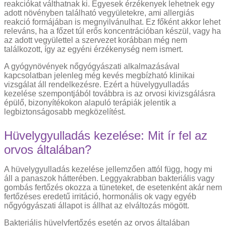
reakciókat válthatnak ki. Egyesek érzékenyek lehetnek egy
adott növényben található vegyületekre, ami allergiás
reakció formájában is megnyilvánulhat. Ez főként akkor lehet
releváns, ha a főzet túl erős koncentrációban készül, vagy ha
az adott vegyülettel a szervezet korábban még nem
találkozott, így az egyéni érzékenység nem ismert.
A gyógynövények nőgyógyászati alkalmazásával
kapcsolatban jelenleg még kevés megbízható klinikai
vizsgálat áll rendelkezésre. Ezért a hüvelygyulladás
kezelése szempontjából továbbra is az orvosi kivizsgálásra
épülő, bizonyítékokon alapuló terápiák jelentik a
legbiztonságosabb megközelítést.
Hüvelygyulladás kezelése: Mit ír fel az
orvos általában?
A hüvelygyulladás kezelése jellemzően attól függ, hogy mi
áll a panaszok hátterében. Leggyakrabban bakteriális vagy
gombás fertőzés okozza a tüneteket, de esetenként akár nem
fertőzéses eredetű irritáció, hormonális ok vagy egyéb
nőgyógyászati állapot is állhat az elváltozás mögött.
Bakteriális hüvelyfertőzés esetén az orvos általában