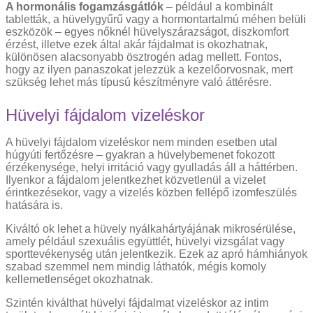
A hormonális fogamzásgátlók
– például a kombinált
tabletták, a hüvelygyűrű vagy a hormontartalmú méhen belüli
eszközök – egyes nőknél hüvelyszárazságot, diszkomfort
érzést, illetve ezek által akár fájdalmat is okozhatnak,
különösen alacsonyabb ösztrogén adag mellett. Fontos,
hogy az ilyen panaszokat jelezzük a kezelőorvosnak, mert
szükség lehet más típusú készítményre való áttérésre.
Hüvelyi fájdalom vizeléskor
A hüvelyi fájdalom vizeléskor nem minden esetben utal
húgyúti fertőzésre – gyakran a hüvelybemenet fokozott
érzékenysége, helyi irritáció vagy gyulladás áll a háttérben.
Ilyenkor a fájdalom jelentkezhet közvetlenül a vizelet
érintkezésekor, vagy a vizelés közben fellépő izomfeszülés
hatására is.
Kiváltó ok lehet a hüvely nyálkahártyájának mikrosérülése,
amely például szexuális együttlét, hüvelyi vizsgálat vagy
sporttevékenység után jelentkezik. Ezek az apró hámhiányok
szabad szemmel nem mindig láthatók, mégis komoly
kellemetlenséget okozhatnak.
Szintén kiválthat hüvelyi fájdalmat vizeléskor az intim