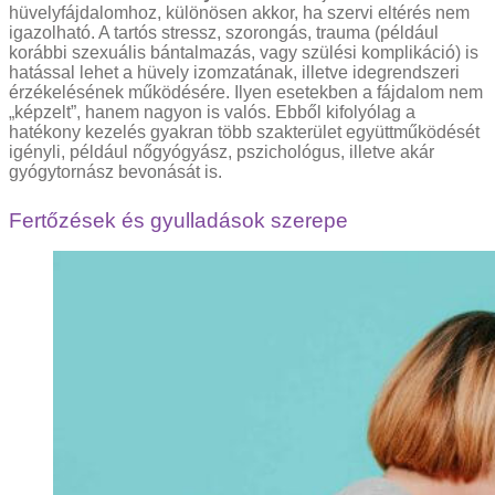
hüvelyfájdalomhoz, különösen akkor, ha szervi eltérés nem
igazolható. A tartós stressz, szorongás, trauma (például
korábbi szexuális bántalmazás, vagy szülési komplikáció) is
hatással lehet a hüvely izomzatának, illetve idegrendszeri
érzékelésének működésére. Ilyen esetekben a fájdalom nem
„képzelt”, hanem nagyon is valós. Ebből kifolyólag a
hatékony kezelés gyakran több szakterület együttműködését
igényli, például nőgyógyász, pszichológus, illetve akár
gyógytornász bevonását is.
Fertőzések és gyulladások szerepe