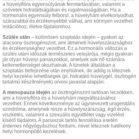
a hüvelyflóra egyensúlyának fenntartásában, valamint a
szövetek hidratáltságában és rugalmasságában. Ha a
hormonális egyensúly felborul, a hüvelyhám elvékonyodhat,
szárazabbá és érzékenyebbé válhat, ami könnyen vezethet
irritációhoz, illetve fájdalomhoz.
Szülés után
– különösen szoptatás idején – gyakori az
alacsony ösztrogénszint, ami átmeneti hüvelyszárazsághoz
és érzékenységhez vezethet. Ez a hormonális változás a
szülés utáni időszak természetes velejárója, mégis gyakran
jár olyan hüvelyi panaszokkal, amelyek sok nő számára
kellemetlenséget okozhatnak. A tünetek általában a
szoptatás befejezése után enyhülnek, de addig is léteznek
helyi kezelési lehetőségek (pl. hidratáló hüvelygél, ösztrogén
tartalmú készítmények) orvosi javaslat alapján.
A menopauza idején
az ösztrogénszint tartósan lecsökken,
ami a hüvelyflóra és a hüvelyhám megváltozásához
vezethet. Ennek következménye az úgynevezett urogenitális
szindróma, amelynek része a hüvelyszárazság, égő érzés,
viszketés, valamint a szexuális együttlétet vagy vizelést
kísérő fájdalom. A panaszok tartós fennállása esetén
érdemes nőgyógyászhoz fordulni, mivel léteznek hatékony
helyi hormonpótló kezelések.