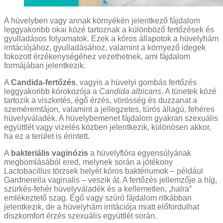
A hüvelyben vagy annak környékén jelentkező fájdalom
leggyakoribb okai közé tartoznak a különböző fertőzések és
gyulladásos folyamatok. Ezek a kóros állapotok a hüvelyhám
irritációjához, gyulladásához, valamint a környező idegek
fokozott érzékenységéhez vezethetnek, ami fájdalom
formájában jelentkezik.
A
Candida-fertőzés
, vagyis a hüvelyi gombás fertőzés
leggyakoribb kórokozója a
Candida albicans
. A tünetek közé
tartozik a viszketés, égő érzés, vörösség és duzzanat a
szeméremtájon, valamint a jellegzetes, túrós állagú, fehéres
hüvelyváladék. A hüvelybemenet fájdalom gyakran szexuális
együttlét vagy vizelés közben jelentkezik, különösen akkor,
ha ez a terület is érintett.
A
bakteriális vaginózis
a hüvelyflóra egyensúlyának
megbomlásából ered, melynek során a jótékony
Lactobacillus törzsek helyét kóros baktériumok – például
Gardnerella vaginalis – veszik át. A fertőzés jellemzője a híg,
szürkés-fehér hüvelyváladék és a kellemetlen, „halra”
emlékeztető szag. Égő vagy szúró fájdalom ritkábban
jelentkezik, de a hüvelyhám irritációja miatt előfordulhat
diszkomfort érzés szexuális együttlét során.