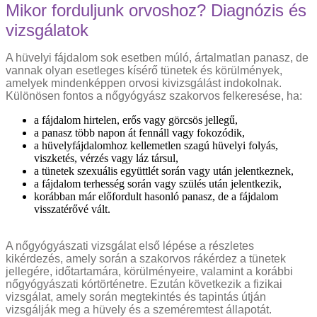
Mikor forduljunk orvoshoz? Diagnózis és
vizsgálatok
A hüvelyi fájdalom sok esetben múló, ártalmatlan panasz, de
vannak olyan esetleges kísérő tünetek és körülmények,
amelyek mindenképpen orvosi kivizsgálást indokolnak.
Különösen fontos a nőgyógyász szakorvos felkeresése, ha:
a fájdalom hirtelen, erős vagy görcsös jellegű,
a panasz több napon át fennáll vagy fokozódik,
a hüvelyfájdalomhoz kellemetlen szagú hüvelyi folyás,
viszketés, vérzés vagy láz társul,
a tünetek szexuális együttlét során vagy után jelentkeznek,
a fájdalom terhesség során vagy szülés után jelentkezik,
korábban már előfordult hasonló panasz, de a fájdalom
visszatérővé vált.
A nőgyógyászati vizsgálat első lépése a részletes
kikérdezés, amely során a szakorvos rákérdez a tünetek
jellegére, időtartamára, körülményeire, valamint a korábbi
nőgyógyászati kórtörténetre. Ezután következik a fizikai
vizsgálat, amely során megtekintés és tapintás útján
vizsgálják meg a hüvely és a szeméremtest állapotát.