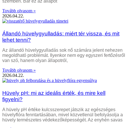
szemben. Bár ez az állapot
Tovább olvasom »
2026.04.22.
Állandó hüvelygyulladás: miért tér vissza, és mit
lehet tenni?
Az állandó hüvelygyulladás sok nő számára jelent nehezen
megoldható problémát. Ilyenkor nem egy egyszeri fertőzésről
van szó, hanem olyan állapotról,
Tovább olvasom »
2026.04.22.
Hüvely pH: mi az ideális érték, és mire kell
figyelni?
A hüvely pH értéke kulcsszerepet játszik az egészséges
hüvelyflóra fenntartásában, mivel közvetlenül befolyásolja a
hüvely természetes védekezőképességét. Az enyhén savas