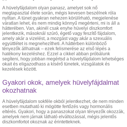
A hüvelyfájdalom olyan panasz, amelyet sok nő
megtapasztal élete során, mégis kevesen beszélnek róla
nyíltan. A tünet gyakran nehezen körülírható, megjelenése
váratlan lehet, és nem mindig könnyű megérteni, mi is áll a
hátterében. Van, akinél csak enyhe hüvelyi diszkomfort
jelentkezik, másoknál szúró, égető vagy feszítő fájdalom,
amely akár a vizelést, a mozgást vagy akár a szexuális
együttlétet is megnehezítheti. A háttérben különböző
tényezők állhatnak – ezek felismerése az első lépés a
hatékony kezeléshez. Ezzel a cikkel abban próbálunk
segíteni, hogy jobban megértsd a hüvelyfájdalom lehetséges
okait és eligazodhass a kísérő tünetek, vizsgálatok és
kezelések között.
Gyakori okok, amelyek hüvelyfájdalmat
okozhatnak
A hüvelyfájdalom sokféle okból jelentkezhet, de nem minden
esetben mutatható ki mögötte fertőzés vagy hormonális
eltérés. Gyakori, hogy a panaszokat olyan tényezők okozzák,
amelyek nem járnak látható elváltozással, mégis jelentős
diszkomfortot okoznak az érintetteknek.