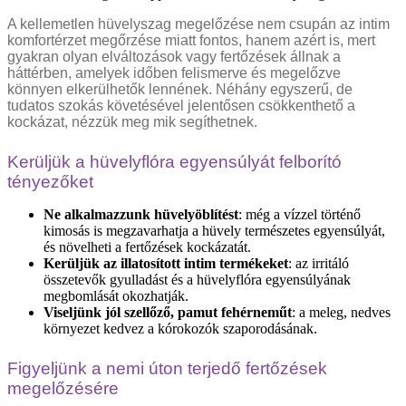
A kellemetlen hüvelyszag megelőzése nem csupán az intim
komfortérzet megőrzése miatt fontos, hanem azért is, mert
gyakran olyan elváltozások vagy fertőzések állnak a
háttérben, amelyek időben felismerve és megelőzve
könnyen elkerülhetők lennének. Néhány egyszerű, de
tudatos szokás követésével jelentősen csökkenthető a
kockázat, nézzük meg mik segíthetnek.
Kerüljük a hüvelyflóra egyensúlyát felborító
tényezőket
Ne alkalmazzunk hüvelyöblítést
: még a vízzel történő
kimosás is megzavarhatja a hüvely természetes egyensúlyát,
és növelheti a fertőzések kockázatát.
Kerüljük az illatosított intim termékeket
: az irritáló
összetevők gyulladást és a hüvelyflóra egyensúlyának
megbomlását okozhatják.
Viseljünk jól szellőző, pamut fehérneműt
: a meleg, nedves
környezet kedvez a kórokozók szaporodásának.
Figyeljünk a nemi úton terjedő fertőzések
megelőzésére