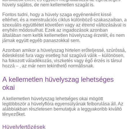
hüvely sajátos, de nem kellemetlen szagát is.
Fontos tudni, hogy a hüvely szaga egyénenként kissé
eltérhet, és a menstruációs ciklus különböző szakaszaiban, a
szexuális együttlétet követően vagy az étrend változásával is
enyhén módosulhat. Ezek az ingadozások azonban
általában nem keltik kellemetlen hüvelyszag érzetét, és nem
járnak együtt egyéb panaszokkal sem.
Azonban amikor a hüvelyszag hirtelen erőteljessé, szúróssá,
édeskéssé fura vagy esetleg hal szagúvá válik – különösen,
ha fokozott váladékozás, viszketés vagy égő érzés is társul
hozzá – , az már nem tekinthető normálisnak.
A kellemetlen hüvelyszag lehetséges
okai
A kellemetlen hüvelyszag lehetséges okai mögött
legtöbbször a hüvelyflóra egyensúlyának felborulása áll. Az
alábbiakban részletesen bemutatjuk a leggyakoribb kiváltó
tényezőket.
Hüvelyfertőzések