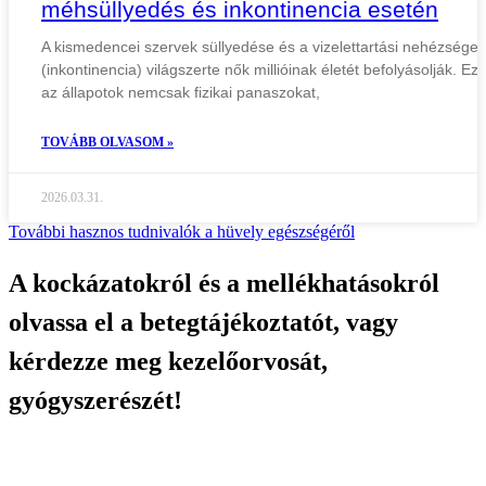
méhsüllyedés és inkontinencia esetén
A kismedencei szervek süllyedése és a vizelettartási nehézségek
(inkontinencia) világszerte nők millióinak életét befolyásolják. Ez
az állapotok nemcsak fizikai panaszokat,
TOVÁBB OLVASOM »
2026.03.31.
További hasznos tudnivalók a hüvely egészségéről
A kockázatokról és a mellékhatásokról
olvassa el a betegtájékoztatót, vagy
kérdezze meg kezelőorvosát,
gyógyszerészét!