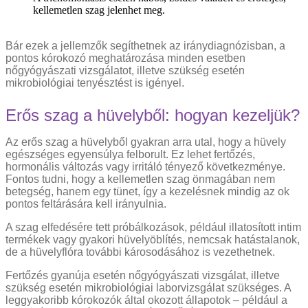
kellemetlen szag jelenhet meg.
Bár ezek a jellemzők segíthetnek az iránydiagnózisban, a
pontos kórokozó meghatározása minden esetben
nőgyógyászati vizsgálatot, illetve szükség esetén
mikrobiológiai tenyésztést is igényel.
Erős szag a hüvelyből: hogyan kezeljük?
Az erős szag a hüvelyből gyakran arra utal, hogy a hüvely
egészséges egyensúlya felborult. Ez lehet fertőzés,
hormonális változás vagy irritáló tényező következménye.
Fontos tudni, hogy a kellemetlen szag önmagában nem
betegség, hanem egy tünet, így a kezelésnek mindig az ok
pontos feltárására kell irányulnia.
A szag elfedésére tett próbálkozások, például illatosított intim
termékek vagy gyakori hüvelyöblítés, nemcsak hatástalanok,
de a hüvelyflóra további károsodásához is vezethetnek.
Fertőzés gyanúja esetén nőgyógyászati vizsgálat, illetve
szükség esetén mikrobiológiai laborvizsgálat szükséges. A
leggyakoribb kórokozók által okozott állapotok – például a