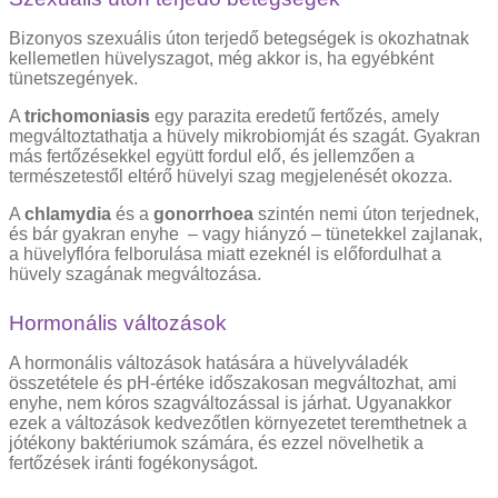
Bizonyos szexuális úton terjedő betegségek is okozhatnak
kellemetlen hüvelyszagot, még akkor is, ha egyébként
tünetszegények.
A
trichomoniasis
egy parazita eredetű fertőzés, amely
megváltoztathatja a hüvely mikrobiomját és szagát. Gyakran
más fertőzésekkel együtt fordul elő, és jellemzően a
természetestől eltérő hüvelyi szag megjelenését okozza.
A
chlamydia
és a
gonorrhoea
szintén nemi úton terjednek,
és bár gyakran enyhe – vagy hiányzó – tünetekkel zajlanak,
a hüvelyflóra felborulása miatt ezeknél is előfordulhat a
hüvely szagának megváltozása.
Hormonális változások
A hormonális változások hatására a hüvelyváladék
összetétele és pH-értéke időszakosan megváltozhat, ami
enyhe, nem kóros szagváltozással is járhat. Ugyanakkor
ezek a változások kedvezőtlen környezetet teremthetnek a
jótékony baktériumok számára, és ezzel növelhetik a
fertőzések iránti fogékonyságot.