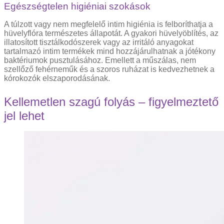
Egészségtelen higiéniai szokások
A túlzott vagy nem megfelelő intim higiénia is felboríthatja a
hüvelyflóra természetes állapotát. A gyakori hüvelyöblítés, az
illatosított tisztálkodószerek vagy az irritáló anyagokat
tartalmazó intim termékek mind hozzájárulhatnak a jótékony
baktériumok pusztulásához. Emellett a műszálas, nem
szellőző fehérneműk és a szoros ruházat is kedvezhetnek a
kórokozók elszaporodásának.
Kellemetlen szagú folyás – figyelmeztető
jel lehet