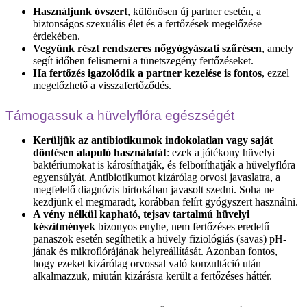
Használjunk óvszert
, különösen új partner esetén, a
biztonságos szexuális élet és a fertőzések megelőzése
érdekében.
Vegyünk részt rendszeres nőgyógyászati szűrésen
, amely
segít időben felismerni a tünetszegény fertőzéseket.
Ha fertőzés igazolódik a partner kezelése is fontos
, ezzel
megelőzhető a visszafertőződés.
Támogassuk a hüvelyflóra egészségét
Kerüljük az antibiotikumok indokolatlan vagy saját
döntésen alapuló használatát
: ezek a jótékony hüvelyi
baktériumokat is károsíthatják, és felboríthatják a hüvelyflóra
egyensúlyát. Antibiotikumot kizárólag orvosi javaslatra, a
megfelelő diagnózis birtokában javasolt szedni. Soha ne
kezdjünk el megmaradt, korábban felírt gyógyszert használni.
A vény nélkül kapható, tejsav tartalmú hüvelyi
készítmények
bizonyos enyhe, nem fertőzéses eredetű
panaszok esetén segíthetik a hüvely fiziológiás (savas) pH-
jának és mikroflórájának helyreállítását. Azonban fontos,
hogy ezeket kizárólag orvossal való konzultáció után
alkalmazzuk, miután kizárásra került a fertőzéses háttér.