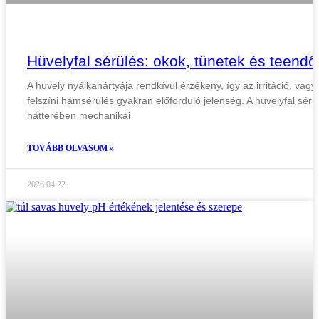
Hüvelyfal sérülés: okok, tünetek és teendő
A hüvely nyálkahártyája rendkívül érzékeny, így az irritáció, vagy
felszíni hámsérülés gyakran előforduló jelenség. A hüvelyfal sérü
hátterében mechanikai
TOVÁBB OLVASOM »
2026.04.22.