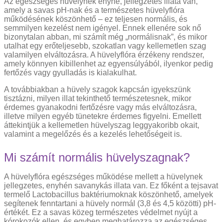
Az egészséges hüvelynek enyhe, jellegzetes illata van,
amely a savas pH-nak és a természetes hüvelyflóra
működésének köszönhető – ez teljesen normális, és
semmilyen kezelést nem igényel. Ennek ellenére sok nő
bizonytalan abban, mi számít még „normálisnak”, és mikor
utalhat egy erőteljesebb, szokatlan vagy kellemetlen szag
valamilyen elváltozásra. A hüvelyflóra érzékeny rendszer,
amely könnyen kibillenhet az egyensúlyából, ilyenkor pedig
fertőzés vagy gyulladás is kialakulhat.
A továbbiakban a hüvely szagok kapcsán igyekszünk
tisztázni, milyen illat tekinthető természetesnek, mikor
érdemes gyanakodni fertőzésre vagy más elváltozásra,
illetve milyen egyéb tünetekre érdemes figyelni. Emellett
áttekintjük a kellemetlen hüvelyszag leggyakoribb okait,
valamint a megelőzés és a kezelés lehetőségeit is.
Mi számít normális hüvelyszagnak?
A hüvelyflóra egészséges működése mellett a hüvelynek
jellegzetes, enyhén savanykás illata van. Ez főként a tejsavat
termelő Lactobacillus baktériumoknak köszönhető, amelyek
segítenek fenntartani a hüvely normál (3,8 és 4,5 közötti) pH-
értékét. Ez a savas közeg természetes védelmet nyújt a
kórokozók ellen, és egyben meghatározza az egészséges