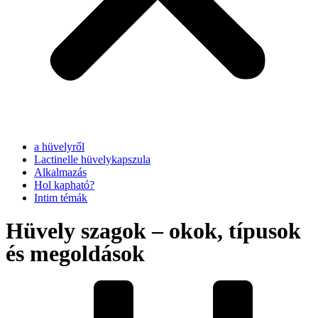
a hüvelyről
Lactinelle hüvelykapszula
Alkalmazás
Hol kapható?
Intim témák
Hüvely szagok – okok, típusok
és megoldások