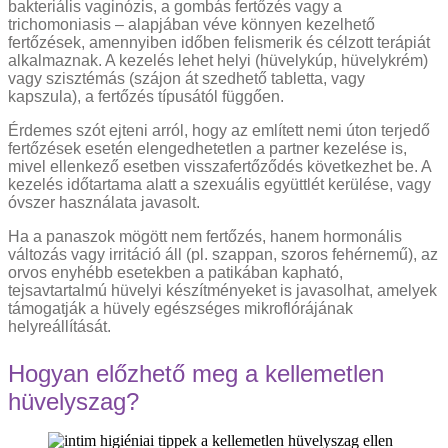
bakteriális vaginózis, a gombás fertőzés vagy a
trichomoniasis – alapjában véve könnyen kezelhető
fertőzések, amennyiben időben felismerik és célzott terápiát
alkalmaznak. A kezelés lehet helyi (hüvelykúp, hüvelykrém)
vagy szisztémás (szájon át szedhető tabletta, vagy
kapszula), a fertőzés típusától függően.
Érdemes szót ejteni arról, hogy az említett nemi úton terjedő
fertőzések esetén elengedhetetlen a partner kezelése is,
mivel ellenkező esetben visszafertőződés következhet be. A
kezelés időtartama alatt a szexuális együttlét kerülése, vagy
óvszer használata javasolt.
Ha a panaszok mögött nem fertőzés, hanem hormonális
változás vagy irritáció áll (pl. szappan, szoros fehérnemű), az
orvos enyhébb esetekben a patikában kapható,
tejsavtartalmú hüvelyi készítményeket is javasolhat, amelyek
támogatják a hüvely egészséges mikroflórájának
helyreállítását.
Hogyan előzhető meg a kellemetlen
hüvelyszag?