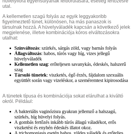
hüvelyflóra egyensúlyának felborulására, esetleg fertőzésre
utal.
A kellemetlen szagú folyás az egyik leggyakoribb
figyelmeztető tünet, különösen, ha más panaszok is
társulnak hozzá. A hüvelyváladék kapcsán a következő jelek
megjelenése, illetve kombinációja kóros elváltozásokra
utalhat:
Színváltozás
: szürkés, sárgás zöld, vagy barnás folyás
Állagváltozás
: habos, túrós vagy híg, vizes jellegű
hüvelyváladék
Kellemetlen szag
: erőteljesen savanykás, édeskés, halszerű
szag
Társuló tünetek
: viszketés, égő érzés, fájdalom szexuális
együttlét során vagy vizeléskor, a szeméremtest kipirosodása
A tünetek típusa és kombinációja sokat elárulhat a kiváltó
okról. Például:
A bakteriális vaginózisra gyakran jellemző a halszagú,
szürkés, híg hüvelyi folyás.
A gombás fertőzés inkább túrós állagú váladékot, erős
viszketést és enyhén édeskés illatot okoz.
A trichomoniasis esetén habos, zöldes váladék és erőteljes,