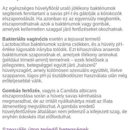
Az egészséges hüvelyflórát uraló jótékony baktériumok
segítenek fenntartani a savas pH-t és gátolják a kórokozók
elszaporodását. Ha azonban ez az egyensúly megbomlik,
elszaporodhatnak azok a baktériumok vagy gombák,
amelyek kellemetlen szaggal járó fertőzéseket okozhatnak.
Bakteriális vaginózis
esetén a tejsavat termelő
Lactobacillus baktériumok száma csökken, és a hüvely pH-
értéke lúgosabb irányba tolódik. Ezt kihasználva anaerob
baktériumok szaporodnak el, amelyek illékony aminokat
(például trimetil-amint) termelnek – ezek felelősek a
jellegzetes, betegséggel együtt járó „halszerű”
hüvelyszagért, amely különösen szexuális együttlét, illetve
szappanos, lúgos pH-jú tisztálkodószer használata után még
erőteljesebbé válik.
Gombás fertőzés
, vagyis a Candida albicans
elszaporodása során a hüvely savas kémhatása
megmaradhat, de az irritált nyálkahártya miatt az illata
átmenetileg megváltozhat. A gombás eredetű
hüvelyfertőzésre általában nem jellemző a kifejezett szag, de
enyhén édeskés illat előfordulhat.
Szexuális úton terjedő betegségek